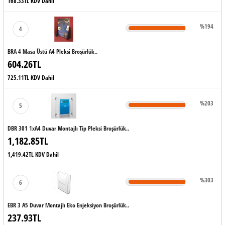
168.33TL KDV Dahil
%194
4
BRA 4 Masa Üstü A4 Pleksi Broşürlük..
604.26TL
725.11TL KDV Dahil
%203
5
DBR 301 1xA4 Duvar Montajlı Tip Pleksi Broşürlük..
1,182.85TL
1,419.42TL KDV Dahil
%303
6
EBR 3 A5 Duvar Montajlı Eko Enjeksiyon Broşürlük..
237.93TL