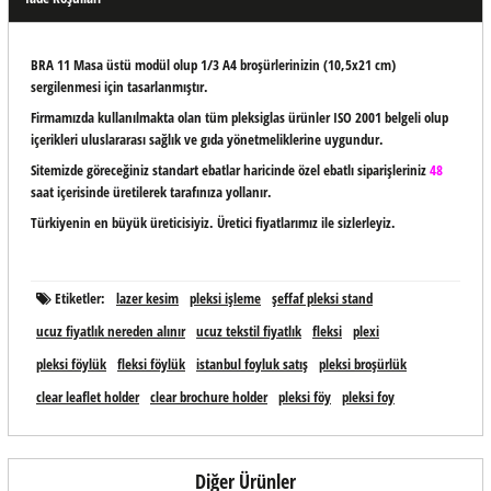
BRA 11 Masa üstü modül olup 1/3 A4 broşürlerinizin (10,5x21 cm)
sergilenmesi için tasarlanmıştır.
Firmamızda kullanılmakta olan tüm pleksiglas ürünler ISO 2001 belgeli olup
içerikleri uluslararası sağlık ve gıda yönetmeliklerine uygundur.
Sitemizde göreceğiniz standart ebatlar haricinde özel ebatlı siparişleriniz
48
saat içerisinde üretilerek tarafınıza yollanır.
Türkiyenin en büyük üreticisiyiz. Üretici fiyatlarımız ile sizlerleyiz.
Etiketler:
lazer kesim
pleksi işleme
şeffaf pleksi stand
ucuz fiyatlık nereden alınır
ucuz tekstil fiyatlık
fleksi
plexi
pleksi föylük
fleksi föylük
istanbul foyluk satış
pleksi broşürlük
clear leaflet holder
clear brochure holder
pleksi föy
pleksi foy
Diğer Ürünler