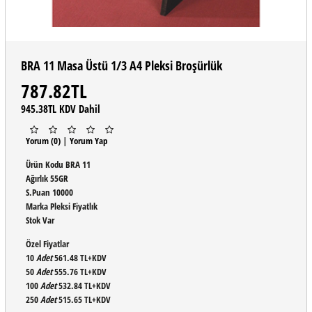
BRA 11 Masa Üstü 1/3 A4 Pleksi Broşürlük
787.82TL
945.38TL KDV Dahil
Yorum (0)
|
Yorum Yap
Ürün Kodu
BRA 11
Ağırlık
55GR
S.Puan
10000
Marka
Pleksi Fiyatlık
Stok
Var
Özel Fiyatlar
10
Adet
561.48 TL+KDV
50
Adet
555.76 TL+KDV
100
Adet
532.84 TL+KDV
250
Adet
515.65 TL+KDV