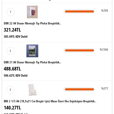
%195
1
DBR 22 A4 Duvar Montajlı Tip Pleksi Broşürlük..
321.24TL
385.49TL KDV Dahil
%1346
2
DBR 21 A4 Duvar Montajlı Tip Pleksi Broşürlük..
488.68TL
586.42TL KDV Dahil
%277
3
BRE 2 1/3 A4 (10,5x21 Cm Broşür Için) Masa Üzeri Eko Enjeksiyon Broşürlük..
140.27TL