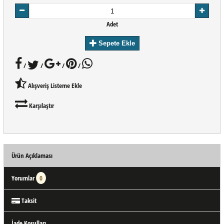
Adet
Sepete Ekle
/
/
/
/
Alışveriş Listeme Ekle
Karşılaştır
Ürün Açıklaması
Yorumlar
0
Taksit
İade Koşulları