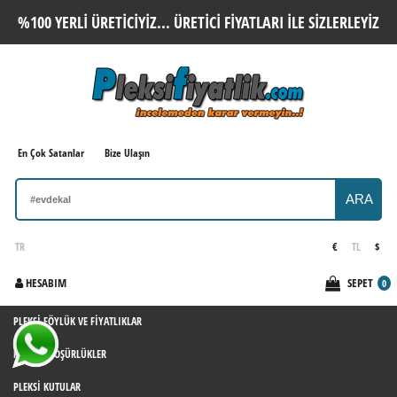
%100 YERLI ÜRETICIYIZ... ÜRETICI FIYATLARI ILE SIZLERLEYIZ
En Çok Satanlar
Bize Ulaşın
ARA
TR
€
TL
$
HESABIM
SEPET
0
PLEKSI FÖYLÜK VE FIYATLIKLAR
PLEKSI BROŞÜRLÜKLER
PLEKSI KUTULAR