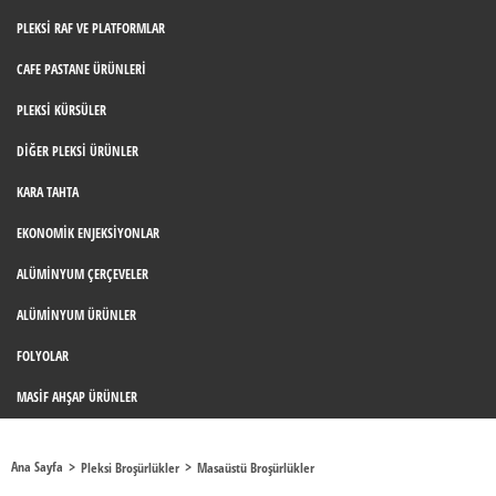
PLEKSI RAF VE PLATFORMLAR
CAFE PASTANE ÜRÜNLERI
PLEKSI KÜRSÜLER
DIĞER PLEKSI ÜRÜNLER
KARA TAHTA
EKONOMIK ENJEKSIYONLAR
ALÜMINYUM ÇERÇEVELER
ALÜMINYUM ÜRÜNLER
FOLYOLAR
MASIF AHŞAP ÜRÜNLER
Ana Sayfa
Pleksi Broşürlükler
Masaüstü Broşürlükler