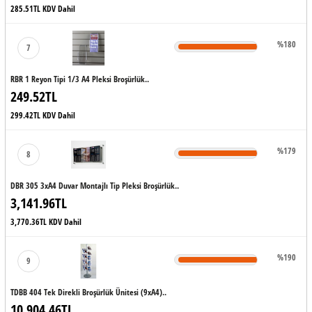
285.51TL KDV Dahil
%180
7
RBR 1 Reyon Tipi 1/3 A4 Pleksi Broşürlük..
249.52TL
299.42TL KDV Dahil
%179
8
DBR 305 3xA4 Duvar Montajlı Tip Pleksi Broşürlük..
3,141.96TL
3,770.36TL KDV Dahil
%190
9
TDBB 404 Tek Direkli Broşürlük Ünitesi (9xA4)..
10,904.46TL